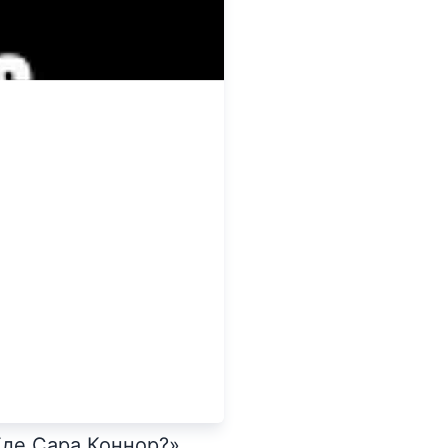
Где Сара Коннор?»