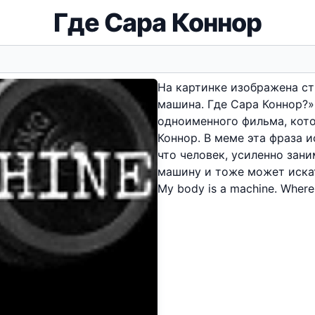
Где Сара Коннор
На картинке изображена ст
машина. Где Сара Коннор?»
одноименного фильма, кот
Коннор. В меме эта фраза 
что человек, усиленно зан
машину и тоже может иска
My body is a machine. Where 