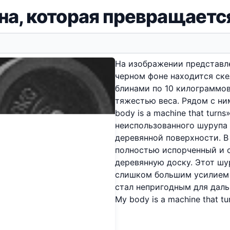
на, которая превращаетс
На изображении представле
черном фоне находится ск
блинами по 10 килограммов
тяжестью веса. Рядом с ни
body is a machine that tur
неиспользованного шурупа
деревянной поверхности. В
полностью испорченный и 
деревянную доску. Этот шу
слишком большим усилием 
стал непригодным для даль
My body is a machine that tur