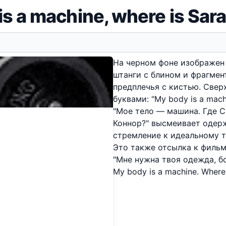
is a machine, where is Sar
На черном фоне изображен 
штанги с блином и фрагмен
предплечья с кистью. Свер
буквами: "My body is a mach
"Мое тело — машина. Где С
Коннор?" высмеивает одер
стремление к идеальному т
Это также отсылка к фильм
"Мне нужна твоя одежда, б
My body is a machine. Where 