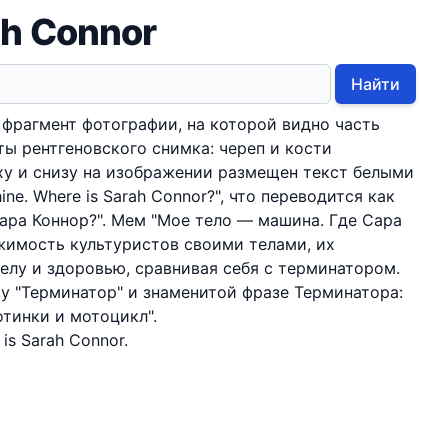
ah Connor
Найти
фрагмент фотографии, на которой видно часть
ты рентгеновского снимка: череп и кости
ху и снизу на изображении размещен текст белыми
ine. Where is Sarah Connor?", что переводится как
ара Коннор?". Мем "Мое тело — машина. Где Сара
жимость культуристов своими телами, их
елу и здоровью, сравнивая себя с терминатором.
у "Терминатор" и знаменитой фразе Терминатора:
отинки и мотоцикл".
is Sarah Connor.