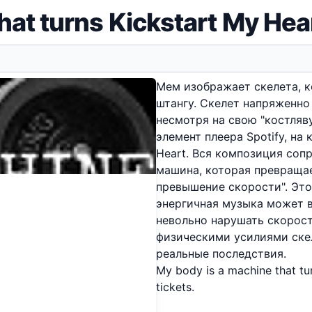
hat turns Kickstart My Hear
Мем изображает скелета, 
штангу. Скелет напряженно
несмотря на свою "костляв
элемент плеера Spotify, на 
Heart. Вся композиция соп
машина, которая превращает
превышение скорости". Эт
энергичная музыка может в
невольно нарушать скорос
физическими усилиями ске
реальные последствия.
My body is a machine that tu
tickets.