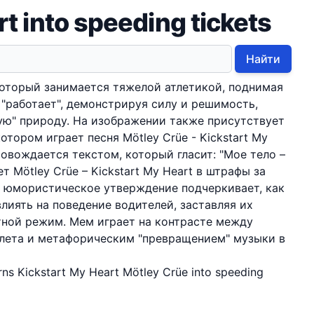
t into speeding tickets
Найти
который занимается тяжелой атлетикой, поднимая
 "работает", демонстрируя силу и решимость,
ую" природу. На изображении также присутствует
котором играет песня Mötley Crüe - Kickstart My
ровождается текстом, который гласит: "Мое тело –
 Mötley Crüe – Kickstart My Heart в штрафы за
о юмористическое утверждение подчеркивает, как
лиять на поведение водителей, заставляя их
тной режим. Мем играет на контрасте между
лета и метафорическим "превращением" музыки в
rns Kickstart My Heart Mötley Crüe into speeding