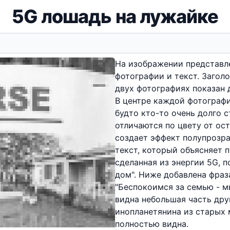
5G лошадь на лужайке
На изображении представле
фотографии и текст. Загол
двух фотографиях показан 
В центре каждой фотографи
будто кто-то очень долго с
отличаются по цвету от ос
создает эффект полупрозр
текст, который объясняет 
сделанная из энергии 5G, 
дом". Ниже добавлена фраз
"Беспокоимся за семью - м
видна небольшая часть др
инопланетянина из старых 
полностью видна.