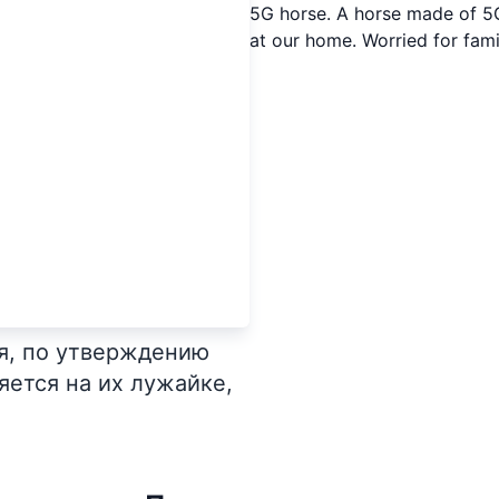
5G horse. A horse made of 5
at our home. Worried for fami
я, по утверждению
яется на их лужайке,