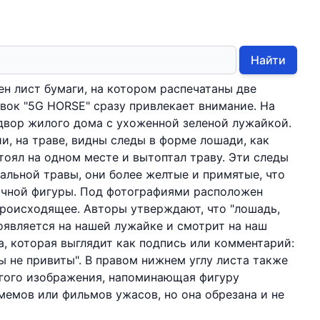
Найти
н лист бумаги, на котором распечатаны две
овок "5G HORSE" сразу привлекает внимание. На
двор жилого дома с ухоженной зеленой лужайкой.
и, на траве, видны следы в форме лошади, как
тоял на одном месте и вытоптал траву. Эти следы
тальной травы, они более желтые и примятые, что
ачной фигуры. Под фотографиями расположен
происходящее. Авторы утверждают, что "лошадь,
появляется на нашей лужайке и смотрит на наш
а, которая выглядит как подпись или комментарий:
ы не привиты". В правом нижнем углу листа также
угого изображения, напоминающая фигуру
мемов или фильмов ужасов, но она обрезана и не