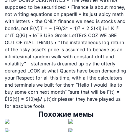
STOP DOING DERIVATIVES • The weather was not
supposed to be securitized • Finance is about money,
not writing equations on paper!!! • Its just spicy math
with letters • the ONLY finance we need is stocks and
bonds, not Ê(V)T = − (F0/S* − 1)² + 2 Σ(Ki) i=1 K i²
e^rT Q(Ki) • leTS USe Greek LetTErS COZ WE aRE
OUT OF reAL THiNGs • “The instantaneous log return
of the risky asset’s price is assumed to behave as an
infinitesimal random walk with constant drift and
volatility” - statements dreamed up by the utterly
deranged LOOK at what Quants have been demanding
your Respect for all this time, with all the calculators
and terminals we built for them “Hello I would like to
buy some corn next month” “sure that will be F(t) =
Ê[S(t)] = S(0)e∫₀ᵗ μ(t)dr please” they have played us
for absolute fools
Похожие мемы