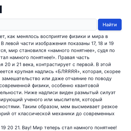
Я
Найти
т, как менялось восприятие физики и мира в
В левой части изображения показаны 17, 18 и 19
тся, мир становился «намного понятнее», судя по
тал намного понятнее!». Правая часть
 20 и 21 века, контрастирует с первой. В этой
неется крупная надпись «БЛЯЯЯЯ», которая, скорее
, замешательство или даже отчаяние по поводу
современной физики, особенно квантовой
тельности. Ниже надписи виден размытый силуэт
изирующий ученого или мыслителя, который
ностями. Таким образом, мем высмеивает резкое
орий от классической механики до современных
 19 20 21. Вау! Мир теперь стал намного понятнее!