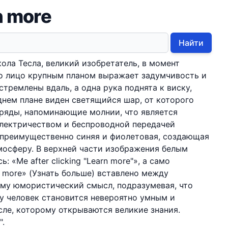
n more
Найти
ола Тесла, великий изобретатель, в момент
го лицо крупным планом выражает задумчивость и
стремлены вдаль, а одна рука поднята к виску,
днем плане виден светящийся шар, от которого
ряды, напоминающие молнии, что является
электричеством и беспроводной передачей
 преимущественно синяя и фиолетовая, создающая
мосферу. В верхней части изображения белым
 «Me after clicking "Learn more"», а само
 more» (Узнать больше) вставлено между
ему юмористический смысл, подразумевая, что
ку человек становится невероятно умным и
ле, которому открываются великие знания.
".