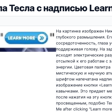
а Тесла с надписью Lear
На картинке изображен Ник
глубокого размышления. Е
сосредоточенность, глаза у
поддерживая голову. На за
исходят электрические раз
отсылкой к его работам с 
энергии. Цветовая палитра
мистическую и научную ат
шрифтом напечатана надпись:
изображение кнопки «Learn
кавычками. Это придает м
после нажатия на эту кноп
просвещенным, подобно Тес
Me after clicking "Learn more