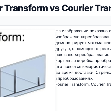
r Transform vs Courier Tr
На изображении показано с
изображено «преобразование
демонстрирует математиче
другую, с помощью стрелки
показано «преобразование к
картонная коробка преобра
что является юмористичес
во время доставки. Стрелк
«преобразования».
Fourier Transform. Courier Tr