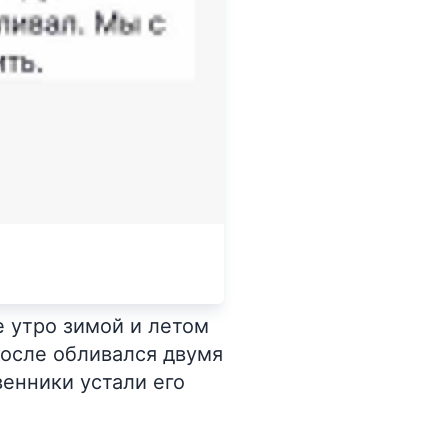
е утро зимой и летом
после обливался двумя
венники устали его