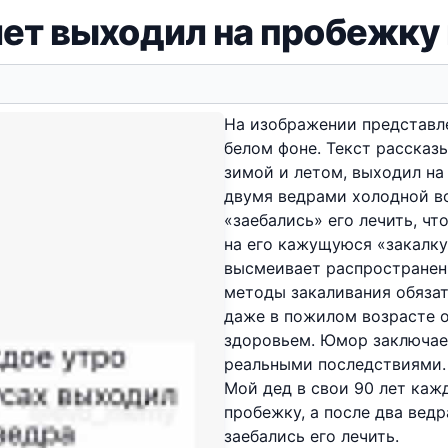
лет выходил на пробежку 
На изображении представл
белом фоне. Текст рассказ
зимой и летом, выходил на
двумя ведрами холодной во
«заебались» его лечить, чт
на его кажущуюся «закалку
высмеивает распространен
методы закаливания обязат
даже в пожилом возрасте 
здоровьем. Юмор заключае
реальными последствиями.
Мой дед в свои 90 лет каж
пробежку, а после два вед
заебались его лечить.