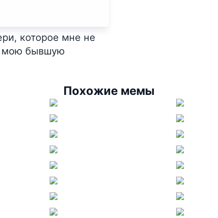
ри, которое мне не
ли мою бывшую
Похожие мемы