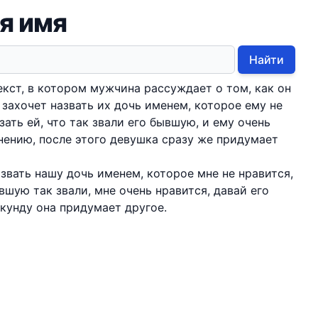
я имя
Найти
екст, в котором мужчина рассуждает о том, как он
 захочет назвать их дочь именем, которое ему не
зать ей, что так звали его бывшую, и ему очень
мнению, после этого девушка сразу же придумает
звать нашу дочь именем, которое мне не нравится,
ывшую так звали, мне очень нравится, давай его
екунду она придумает другое.