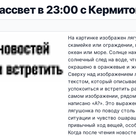
ассвет в 23:00 с Кермит
На картинке изображен ляг
скамейке или ограждении, 
океан или море. Солнце на
солнечный след на воде, чт
окрашено в оранжевые и же
Сверху над изображением 
текстом, который описывае
успокоиться и встретить ра
самом изображении, рядом
написано «А?». Это выраже
лягушонка по поводу столь
ситуации и чувство ошара
привычный ход вещей, особ
Когда после чтения новост