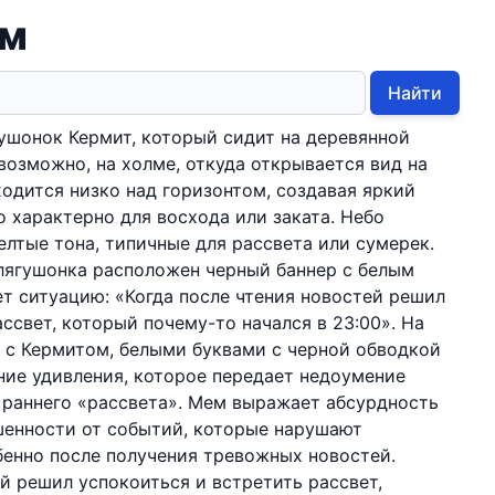
ом
Найти
ушонок Кермит, который сидит на деревянной
возможно, на холме, откуда открывается вид на
ходится низко над горизонтом, создавая яркий
о характерно для восхода или заката. Небо
лтые тона, типичные для рассвета или сумерек.
лягушонка расположен черный баннер с белым
т ситуацию: «Когда после чтения новостей решил
ссвет, который почему-то начался в 23:00». На
 с Кермитом, белыми буквами с черной обводкой
ние удивления, которое передает недоумение
 раннего «рассвета». Мем выражает абсурдность
шенности от событий, которые нарушают
енно после получения тревожных новостей.
ей решил успокоиться и встретить рассвет,