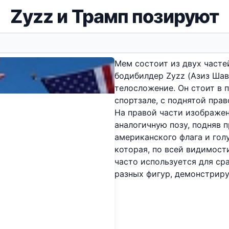
Zyzz и Трамп позируют
Мем состоит из двух часте
бодибилдер Zyzz (Азиз Шав
телосложение. Он стоит в 
спортзале, с поднятой пра
На правой части изображен
аналогичную позу, подняв п
американского флага и гол
которая, по всей видимост
часто используется для ср
разных фигур, демонстрир