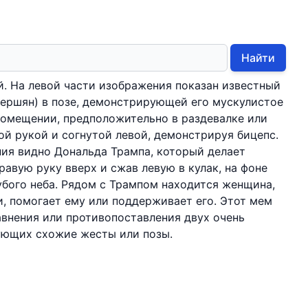
Найти
й. На левой части изображения показан известный
ершян) в позе, демонстрирующей его мускулистое
помещении, предположительно в раздевалке или
вой рукой и согнутой левой, демонстрируя бицепс.
ия видно Дональда Трампа, который делает
равую руку вверх и сжав левую в кулак, на фоне
убого неба. Рядом с Трампом находится женщина,
и, помогает ему или поддерживает его. Этот мем
авнения или противопоставления двух очень
ующих схожие жесты или позы.