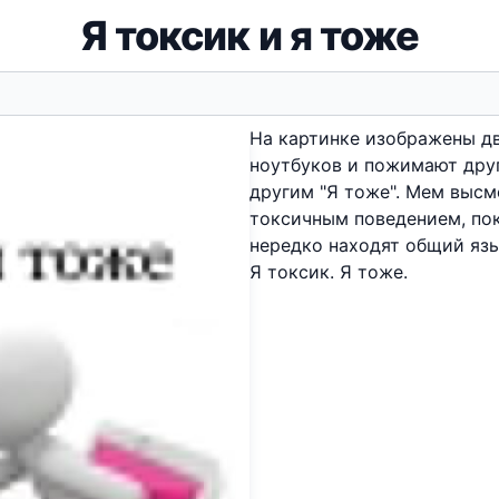
Я токсик и я тоже
На картинке изображены дв
ноутбуков и пожимают друг 
другим "Я тоже". Мем высм
токсичным поведением, по
нередко находят общий язы
Я токсик. Я тоже.