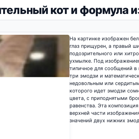
тельный кот и формула и
На картинке изображен бел
глаз прищурен, а правый ш
подозрительного или хитрог
ухмылке. Под изображением
типичное для сообщений в
три эмодзи и математическ
недовольным или сердитым
которого идет эмодзи сом
цвета, с приподнятыми бро
равенства. Эта композиция
верхней части изображения
значений двух нижних эмод