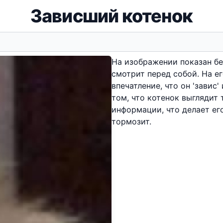
Зависший котенок
На изображении показан бе
смотрит перед собой. На ег
впечатление, что он 'завис
том, что котенок выглядит 
информации, что делает ег
тормозит.