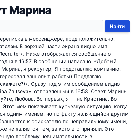
ут Марина
Найти
ереписка в мессенджере, предположительно,
телем. В верхней части экрана видно имя
 Recruiter». Ниже отображается сообщение от
годня в 16:57. В сообщении написано: «Добрый
т Марина, я рекрутер) Я представляю компанию.
нтересовал ваш опыт работы) Предлагаю
 скажете?)». Сразу под этим сообщением видно
ina Zaitseva», отправленный в 16:58. Ответ Марины
уйте, Любовь. Во-первых, я — не Кристина. Во-
». Этот мем показывает курьезную ситуацию, когда
ся одним именем, но по факту являющийся другим
обращается к соискателю по неправильному имени,
е не является тем, за кого его приняли. Это
енную проблему невнимательности в