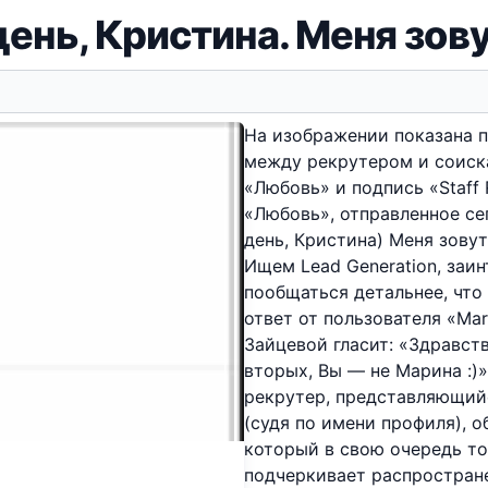
ень, Кристина. Меня зов
На изображении показана п
между рекрутером и соиска
«Любовь» и подпись «Staff
«Любовь», отправленное се
день, Кристина) Меня зову
Ищем Lead Generation, заи
пообщаться детальнее, что
ответ от пользователя «Mar
Зайцевой гласит: «Здравств
вторых, Вы — не Марина :)
рекрутер, представляющий
(судя по имени профиля), 
который в свою очередь тож
подчеркивает распростран