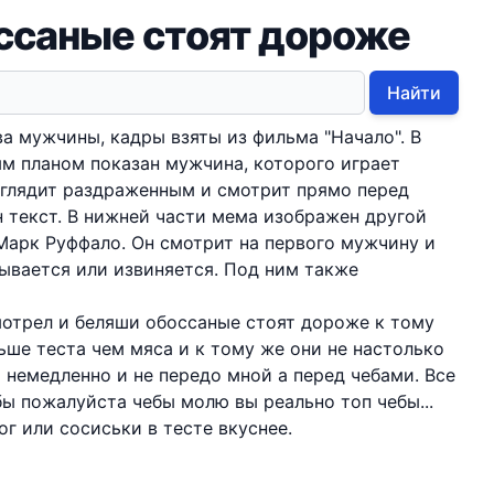
оссаные стоят дороже
Найти
а мужчины, кадры взяты из фильма "Начало". В
м планом показан мужчина, которого играет
ыглядит раздраженным и смотрит прямо перед
 текст. В нижней части мемa изображен другой
Марк Руффало. Он смотрит на первого мужчину и
дывается или извиняется. Под ним также
смотрел и беляши обоссаные стоят дороже к тому
ьше теста чем мяса и к тому же они не настолько
 немедленно и не передо мной а перед чебами. Все
бы пожалуйста чебы молю вы реально топ чебы...
ог или сосиськи в тесте вкуснее.