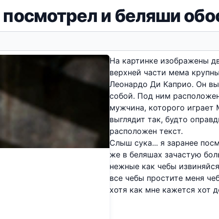
 посмотрел и беляши об
На картинке изображены дв
верхней части мемa крупны
Леонардо Ди Каприо. Он в
собой. Под ним расположен
мужчина, которого играет 
выглядит так, будто оправ
расположен текст.
Слыш сука... я заранее по
же в беляшах зачастую бол
нежные как чебы извиняйся
все чебы простите меня че
хотя как мне кажется хот д