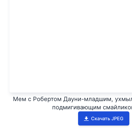
Мем с Робертом Дауни-младшим, ухмыл
подмигивающим смайликом
Скачать JPEG