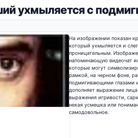
ший ухмыляется с подми
На изображении показан кр
который ухмыляется и слег
проницательным. Изображе
напоминающую видеочат ил
которые могут символизиро
рамкой, на черном фоне, 
подмигивающими глазами 
дополняет выражение лица 
выражения игривости, сар
некая усмешка или пониман
самодовольное.