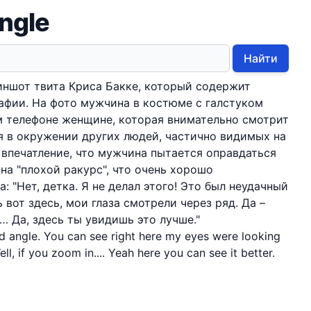
angle
Найти
иншот твита Криса Бакке, который содержит
афии. На фото мужчина в костюме с галстуком
м телефоне женщине, которая внимательно смотрит
ся в окружении других людей, частично видимых на
 впечатление, что мужчина пытается оправдаться
на "плохой ракурс", что очень хорошо
 "Нет, детка. Я не делал этого! Это был неудачный
вот здесь, мои глаза смотрели через ряд. Да –
… Да, здесь ты увидишь это лучше."
bad angle. You can see right here my eyes were looking
ll, if you zoom in.... Yeah here you can see it better.