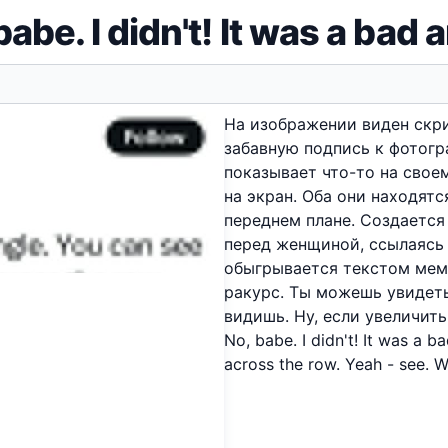
babe. I didn't! It was a bad 
На изображении виден скр
забавную подпись к фотогр
показывает что-то на свое
на экран. Оба они находят
переднем плане. Создается
перед женщиной, ссылаясь 
обыгрывается текстом мема:
ракурс. Ты можешь увидеть 
видишь. Ну, если увеличить
No, babe. I didn't! It was a 
across the row. Yeah - see. We