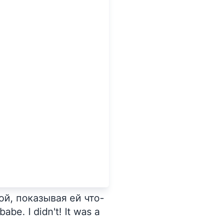
, показывая ей что-
be. I didn't! It was a