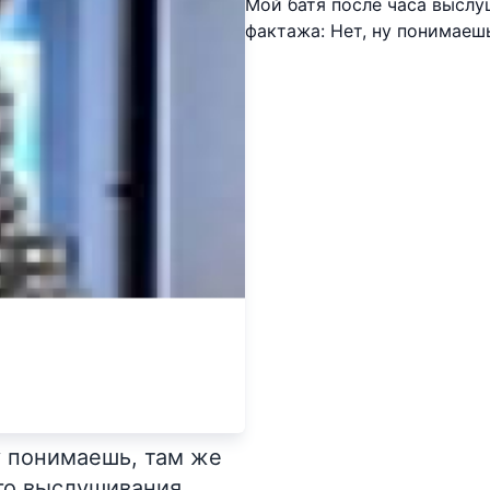
Мой батя после часа выслу
фактажа: Нет, ну понимаеш
ну понимаешь, там же
ого выслушивания