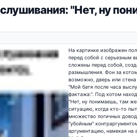
слушивания: "Нет, ну пон
На картинке изображен пол
перед собой с серьезным 
сложены перед собой, созд
размышления. Фон за котом
возможно, дверь или стена
"Мой батя после часа высл
фактажа:". Под котом наход
"Нет, ну понимаешь, там же
ситуацию, когда кто-то пыт
множество логичных доводо
"убойным" контраргументо
аргументацию, намекая на 