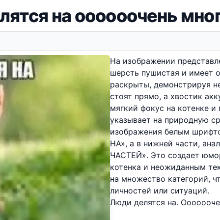
лятся на оооооочень мног
На изображении представле
шерсть пушистая и имеет о
раскрыты, демонстрируя н
стоят прямо, а хвостик акк
мягкий фокус на котенке и
указывает на природную сре
изображения белым шрифт
НА», а в нижней части, а
ЧАСТЕЙ». Это создает юмо
котенка и неожиданным те
на множество категорий, ч
личностей или ситуаций.
Люди делятся на. Ооооооче