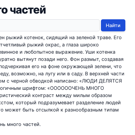
о частей
Найти
н рыжий котенок, сидящий на зеленой траве. Его
тчетливый рыжий окрас, а глаза широко
евинное и любопытное выражение. Уши котенка
уратно вытянут позади него. Фон размыт, создавая
 подчеркивая его на фоне окружающей зелени, что
ду, возможно, на лугу или в саду. В верхней части
ом с черной обводкой написано: «ЛЮДИ ДЕЛЯТСЯ
налогичным шрифтом: «ООООООЧЕНЬ МНОГО
ристический контраст между милым образом
кстом, который подразумевает разделение людей
то может быть отсылкой к разнообразным типам
нь много частей.