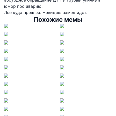
абсурдное оправдание ДТП и грубый уличный
юмор про аварию.
Лсе куда преш ээ. Невидиш ахмед идет.
Похожие мемы