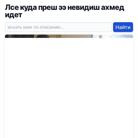
Лсе куда преш ээ невидиш ахмед
идет
Найти