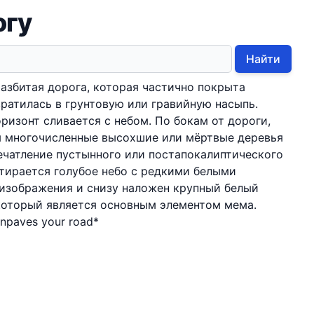
огу
Найти
азбитая дорога, которая частично покрыта
вратилась в грунтовую или гравийную насыпь.
оризонт сливается с небом. По бокам от дороги,
ны многочисленные высохшие или мёртвые деревья
ечатление пустынного или постапокалиптического
тирается голубое небо с редкими белыми
 изображения и снизу наложен крупный белый
который является основным элементом мема.
npaves your road*