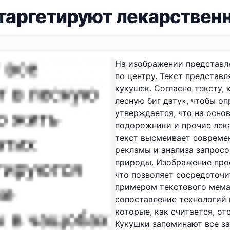
таргетируют лекарствен
На изображении представл
по центру. Текст представ
кукушек. Согласно тексту,
лесную биг дату», чтобы оп
утверждается, что на осно
подорожники и прочие лека
текст высмеивает совреме
рекламы и анализа запросо
природы. Изображение прос
что позволяет сосредоточи
примером текстового мема
сопоставление технологий 
которые, как считается, о
Кукушки запоминают все за