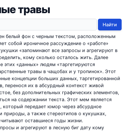
ные травы
Найти
ен белый фон с черным текстом, расположенным
ляет собой ироничное рассуждение о «работе»
 кукушки «запоминают все запросы и агрегируют в
ределить, кому сколько осталось жить. Далее
ве этих «данных» людям «таргетируются
рственные травы в чащобах и у тропинок». Этот
нные концепции больших данных, таргетированной
в, перенося их в абсурдный контекст живой
тое, без дополнительных графических элементов,
ться на содержании текста. Этот мем является
, который передает юмор через абсурдное
и природы, а также стереотипов о кукушках,
тсчитывают оставшиеся годы жизни.
просы и агрегируют в лесную биг дату кому