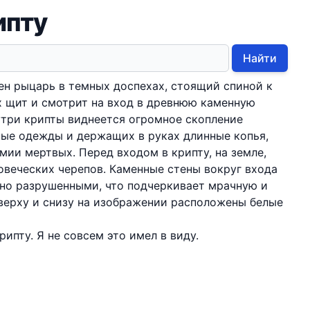
ипту
Найти
н рыцарь в темных доспехах, стоящий спиной к
х щит и смотрит на вход в древнюю каменную
утри крипты виднеется огромное скопление
ные одежды и держащих в руках длинные копья,
мии мертвых. Перед входом в крипту, на земле,
веческих черепов. Каменные стены вокруг входа
чно разрушенными, что подчеркивает мрачную и
верху и снизу на изображении расположены белые
рипту. Я не совсем это имел в виду.