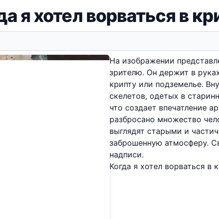
да я хотел ворваться в кр
На изображении представле
зрителю. Он держит в рука
крипту или подземелье. Вн
скелетов, одетых в старин
что создает впечатление ар
разбросано множество чело
выглядят старыми и части
заброшенную атмосферу. С
надписи.
Когда я хотел ворваться в к