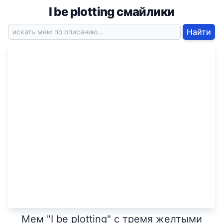
I be plotting смайлики
Найти
Мем "I be plotting" с тремя желтыми