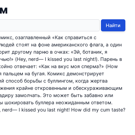
ом
Найти
микс, озаглавленный «Как справиться с
людей стоят на фоне американского флага, а один
орит другому парню в очках: «Эй, ботаник, я
ю!» (Hey, nerd— I kissed you last night!). Парень в
койно отвечает: «Как на вкус моя сперма?» (How
ая пальцем на бугая. Комикс демонстрирует
 способ борьбы с буллингом, когда жертва
нижения крайне откровенным и обескураживающим
диру замолчать. Это может быть забавно или
обы шокировать буллера неожиданным ответом.
, nerd— I kissed you last night! How did my cum taste?