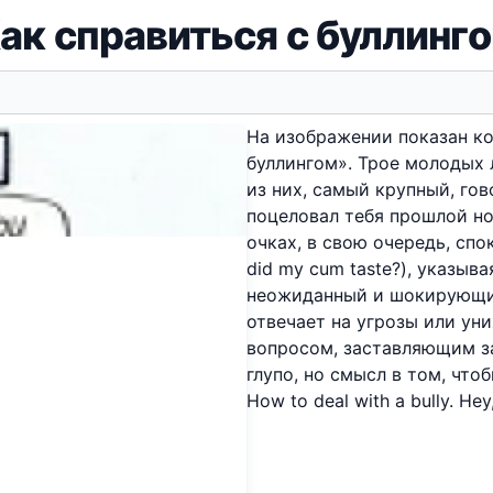
ак справиться с буллинг
На изображении показан ко
буллингом». Трое молодых 
из них, самый крупный, гов
поцеловал тебя прошлой ночь
очках, в свою очередь, спо
did my cum taste?), указыв
неожиданный и шокирующий
отвечает на угрозы или у
вопросом, заставляющим за
глупо, но смысл в том, чт
How to deal with a bully. Hey