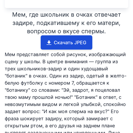
Мем, где школьник в очках отвечает
задире, подкатившему к его матери,
вопросом о вкусе спермы.
Скачать JPEG
Мем представляет собой рисунок, изображающий
сцену у школы. В центре внимания — группа из
трех школьников-задир и один худощавый
"ботаник" в очках. Один из задир, одетый в желто-
белую футболку с номером 7, обращается к
"ботанику" со словами: "Эй, задрот, я поцеловал
твою маму прошлой ночью!" "Ботаник" в ответ, с
невозмутимым видом и легкой улыбкой, спокойно
задает вопрос: "И как моя сперма на вкус?" Его
фраза шокирует задиру, который замирает с
открытым ртом, а его друзья на заднем плане
выглядят озадаченными или удивленными. Лицо