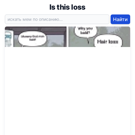
Is this loss
Найти