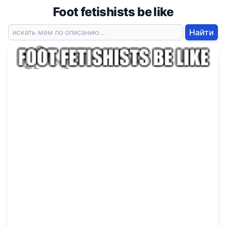
Foot fetishists be like
Найти