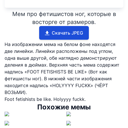
Мем про фетишистов ног, которые в
восторге от размеров.
Скачать JPEG
На изображении мема на белом фоне находятся
две линейки. Линейки расположены под углом,
одна выше другой, обе наглядно демонстрируют
деления в дюймах. Верхняя часть мема содержит
надпись «FOOT FETISHISTS BE LIKE» (Вот как
фетишисты ног). В нижней части изображения
находится надпись «HOLYYYY FUCKK» (ЧЁРТ
ВОЗЬМИ).
Foot fetishists be like. Holyyyy fuckk.
Похожие мемы