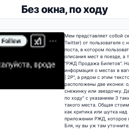
Без окна, по ходу
Мем представляет собой с
Twitter) от пользователя с
поста, в котором пользова
описания мест в поезде, а
"РЖД Продажа Билетов". Н
информация о местах в ваг
| 2Р", а рядом с этим текс
расположены две иконки: о
снежинку или звездочку. Д
по ходу" с указанием 3 таки
такого места. Общая стоимо
как критика или шутка над
приложении РЖД, которое 
Бля, ну вы уж там уточнит