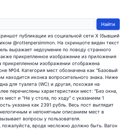
Найти
криншот публикации из социальной сети X (бывший
 ником @rottenpersimmon. На скриншоте виден текст
тель выражает недоумение по поводу странного
 также прикрепленное изображение из приложения
а прикрепленном изображении отображена
оне №04. Категория мест обозначена как "Базовый
том находится иконка вопросительного знака. Ниже
дна для туалета (WC) и другая, похожая на
алее перечислены характеристики мест: "Без окна,
х мест и "Не у стола, по ходу" с указанием 1
сть указана как 2391 рубль. Весь пост выглядит
 нелогичным и непонятным описанием мест в
вызывает вопросы у пользователя.
е, пожалуйста, вроде несложно должно быть. Вагон