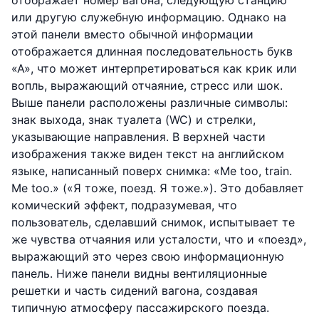
отображает номер вагона, следующую станцию
или другую служебную информацию. Однако на
этой панели вместо обычной информации
отображается длинная последовательность букв
«А», что может интерпретироваться как крик или
вопль, выражающий отчаяние, стресс или шок.
Выше панели расположены различные символы:
знак выхода, знак туалета (WC) и стрелки,
указывающие направления. В верхней части
изображения также виден текст на английском
языке, написанный поверх снимка: «Me too, train.
Me too.» («Я тоже, поезд. Я тоже.»). Это добавляет
комический эффект, подразумевая, что
пользователь, сделавший снимок, испытывает те
же чувства отчаяния или усталости, что и «поезд»,
выражающий это через свою информационную
панель. Ниже панели видны вентиляционные
решетки и часть сидений вагона, создавая
типичную атмосферу пассажирского поезда.