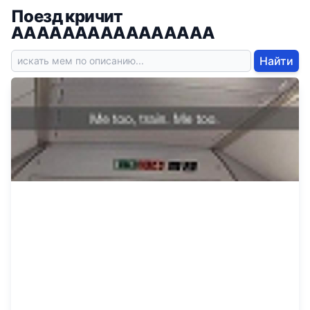
Поезд кричит
АААААААААААААААА
Найти