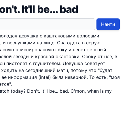
. It'll be... bad
Найти
молодая девушка с каштановыми волосами,
, и веснушками на лице. Она одета в серую
расную плиссированную юбку и несет зеленый
елой звезды и красной окантовки. Сбоку от нее, в
жен пистолет с глушителем. Девушка советует
 ходить на сегодняшний матч, потому что "будет
 ее информация (intel) была неверной. То есть, "моя
тся".
tch today? Don't. It'll be... bad. C'mon, when is my