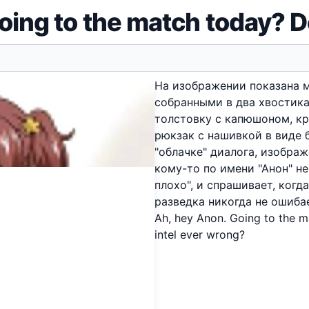
ing to the match today? Don't
На изображении показана 
собранными в два хвостика
толстовку с капюшоном, к
рюкзак с нашивкой в виде б
"облачке" диалога, изобра
кому-то по имени "Анон" не
плохо", и спрашивает, когда
разведка никогда не ошибае
Ah, hey Anon. Going to the ma
intel ever wrong?