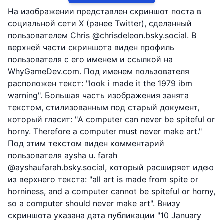
На изображении представлен скриншот поста в
социальной сети X (ранее Twitter), сделанный
пользователем Chris @chrisdeleon.bsky.social. В
верхней части скриншота виден профиль
пользователя с его именем и ссылкой на
WhyGameDev.com. Под именем пользователя
расположен текст: "look i made it the 1979 ibm
warning". Большая часть изображения занята
текстом, стилизованным под старый документ,
который гласит: "A computer can never be spiteful or
horny. Therefore a computer must never make art."
Под этим текстом виден комментарий
пользователя aysha u. farah
@ayshaufarah.bsky.social, который расширяет идею
из верхнего текста: "all art is made from spite or
horniness, and a computer cannot be spiteful or horny,
so a computer should never make art". Внизу
скриншота указана дата публикации "10 January