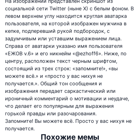
На изображении представлен скриншот из
социальной сети Twitter (ныне X) с белым фоном. В
левом верхнем углу находится круглая аватарка
пользователя, на которой изображен мужчина в
кепке, подперевший рукой подбородок, с
задумчивым или уставшим выражением лица.
Справа от аватарки указано имя пользователя
«ЕЖОВ v.6» и его никнейм «@ezhoff6». Ниже, по
центру, расположен текст черным шрифтом,
состоящий из трех строк: «запомните!», «вы
можете всё.» и «просто у вас нихуя не
получается.». Общий тон сообщения и
изображения передает саркастический или
ироничный комментарий о мотивации и неудаче,
что делает его популярным для выражения
горькой правды или разочарования.
Запомните! Вы можете всё. Просто у вас нихуя не
получается.
Похожие мемы