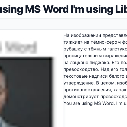
using MS Word I'm using Li
На изображении представле
тяжкие» на тёмно-сером ф
рубашку с тёмным галстуко
проницательным выражением
на лацкане пиджака. Его п
превосходство. Над его го
текстовые надписи белого 
утверждение. В целом, изо
противопоставления, харак
демонстрирует превосходст
You are using MS Word. I'm u