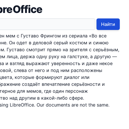
breOffice
Найти
н мем с Густаво Фрингом из сериала «Во все
оне. Он одет в деловой серый костюм и синюю
м. Густаво смотрит прямо на зрителя с серьёзным,
 лица, держа одну руку на галстуке, а другую —
оза и взгляд выражают уверенность и даже некое
ловой, слева от него и под ним расположены
цвета, которые формируют диалог или
бражение создаёт впечатление серьёзности и
терное для мемов, где один персонаж
во над другим в какой-либо сфере.
sing LibreOffice. Our documents are not the same.