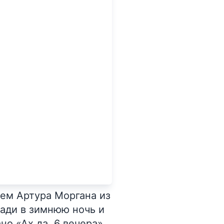
ем Артура Моргана из
шади в зимнюю ночь и
о «Ах да, 6 вечера».