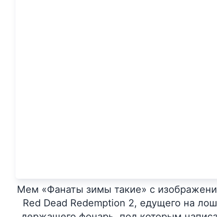
Мем «Фанаты зимы такие» с изображени
Red Dead Redemption 2, едущего на ло
держащего фонарь, под которым написан