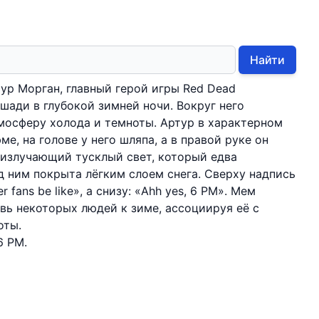
Найти
ур Морган, главный герой игры Red Dead
шади в глубокой зимней ночи. Вокруг него
тмосферу холода и темноты. Артур в характерном
е, на голове у него шляпа, а в правой руке он
 излучающий тусклый свет, который едва
д ним покрыта лёгким слоем снега. Сверху надпись
 fans be like», а снизу: «Ahh yes, 6 PM». Мем
ь некоторых людей к зиме, ассоциируя её с
оты.
 6 PM.