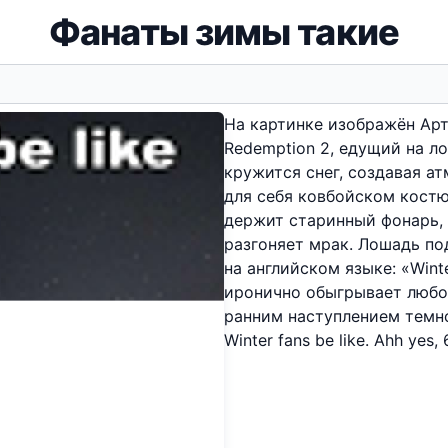
Фанаты зимы такие
На картинке изображён Арт
Redemption 2, едущий на ло
кружится снег, создавая а
для себя ковбойском костюм
держит старинный фонарь,
разгоняет мрак. Лошадь по
на английском языке: «Winter
иронично обыгрывает любов
ранним наступлением темн
Winter fans be like. Ahh yes,