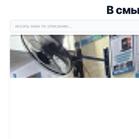
В смы