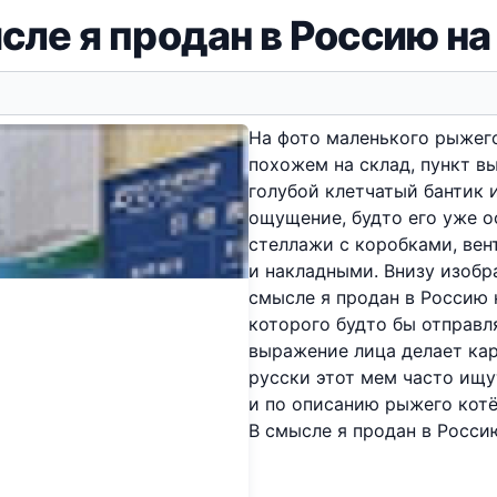
сле я продан в Россию на
На фото маленького рыжег
похожем на склад, пункт в
голубой клетчатый бантик и
ощущение, будто его уже о
стеллажи с коробками, вен
и накладными. Внизу изобр
смысле я продан в Россию 
которого будто бы отправля
выражение лица делает ка
русски этот мем часто ищу
и по описанию рыжего котё
В смысле я продан в Росси