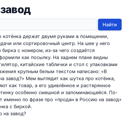
 завод
Найти
о котёнка держат двумя руками в помещении,
ыдачи или сортировочный центр. На шее у него
 бирка с номером, из-за чего создаётся
формили как посылку. На заднем плане видны
тилятор, китайские таблички и стол с упаковками
ажения крупным белым текстом написано: «В
на завод?» Мем выглядит как шутка про котёнка,
ют как товар, а его удивлённое и растерянное
ртинку особенно смешной и запоминающейся. По-
т именно по фразе про «продан в Россию на завод»
нка с биркой.
ю на завод?