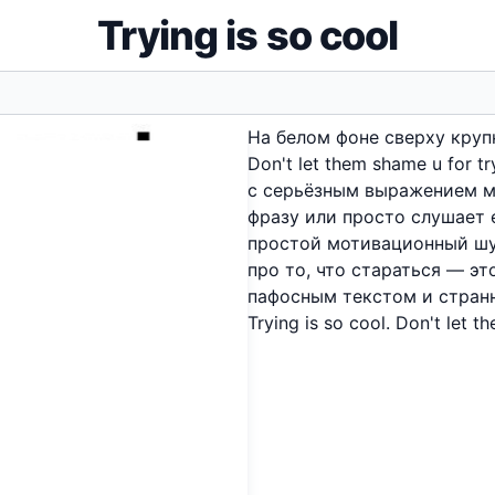
Trying is so cool
На белом фоне сверху крупн
Don't let them shame u for 
с серьёзным выражением м
фразу или просто слушает 
простой мотивационный шу
про то, что стараться — э
пафосным текстом и стран
Trying is so cool. Don't let t