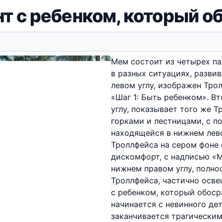
т с ребенком, который о
Мем состоит из четырех па
в разных ситуациях, разви
левом углу, изображен Тро
«Шаг 1: Быть ребенком». В
углу, показывает того же 
горками и лестницами, с по
находящейся в нижнем лев
Троллфейса на сером фоне
дискомфорт, с надписью «М
нижнем правом углу, полно
Троллфейса, частично осве
с ребенком, который обоср
начинается с невинного дет
заканчивается трагическим