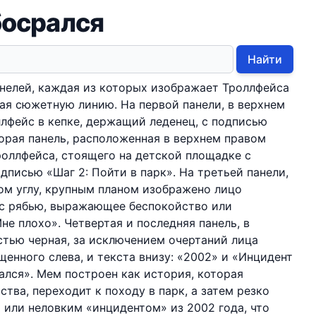
босрался
Найти
нелей, каждая из которых изображает Троллфейса
вая сюжетную линию. На первой панели, в верхнем
ллфейс в кепке, держащий леденец, с подписью
торая панель, расположенная в верхнем правом
Троллфейса, стоящего на детской площадке с
дписью «Шаг 2: Пойти в парк». На третьей панели,
ом углу, крупным планом изображено лицо
 с рябью, выражающее беспокойство или
не плохо». Четвертая и последняя панель, в
стью черная, за исключением очертаний лица
щенного слева, и текста внизу: «2002» и «Инцидент
ался». Мем построен как история, которая
ства, переходит к походу в парк, а затем резко
 или неловким «инцидентом» из 2002 года, что