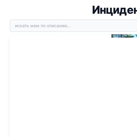
Инциден