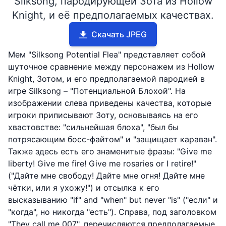
Silksong, пародирующей Зота из Hollow
Knight, и её предполагаемых качествах.
Скачать JPEG
Мем "Silksong Potential Flea" представляет собой
шуточное сравнение между персонажем из Hollow
Knight, Зотом, и его предполагаемой пародией в
игре Silksong – "Потенциальной Блохой". На
изображении слева приведены качества, которые
игроки приписывают Зоту, основываясь на его
хвастовстве: "сильнейшая блоха", "был бы
потрясающим босс-файтом" и "защищает караван".
Также здесь есть его знаменитые фразы: "Give me
liberty! Give me fire! Give me rosaries or I retire!"
("Дайте мне свободу! Дайте мне огня! Дайте мне
чётки, или я ухожу!") и отсылка к его
высказыванию "if" and "when" but never "is" ("если" и
"когда", но никогда "есть"). Справа, под заголовком
"They call me 007", перечисляются предполагаемые