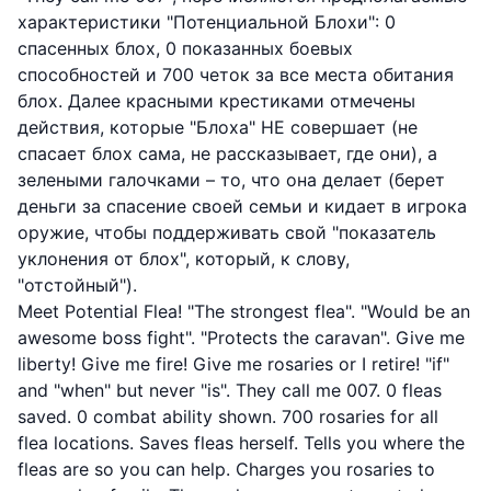
характеристики "Потенциальной Блохи": 0
спасенных блох, 0 показанных боевых
способностей и 700 четок за все места обитания
блох. Далее красными крестиками отмечены
действия, которые "Блоха" НЕ совершает (не
спасает блох сама, не рассказывает, где они), а
зелеными галочками – то, что она делает (берет
деньги за спасение своей семьи и кидает в игрока
оружие, чтобы поддерживать свой "показатель
уклонения от блох", который, к слову,
"отстойный").
Meet Potential Flea! "The strongest flea". "Would be an
awesome boss fight". "Protects the caravan". Give me
liberty! Give me fire! Give me rosaries or I retire! "if"
and "when" but never "is". They call me 007. 0 fleas
saved. 0 combat ability shown. 700 rosaries for all
flea locations. Saves fleas herself. Tells you where the
fleas are so you can help. Charges you rosaries to