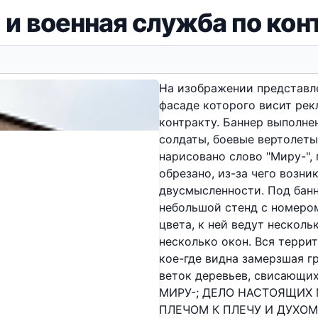
 и военная служба по кон
На изображении представле
фасаде которого висит рек
контракту. Баннер выполне
солдаты, боевые вертолеты
нарисовано слово "Миру-",
обрезано, из-за чего возн
двусмысленности. Под бан
небольшой стенд с номером
цвета, к ней ведут нескол
несколько окон. Вся терри
кое-где видна замерзшая гр
веток деревьев, свисающих
МИРУ-; ДЕЛО НАСТОЯЩИХ 
ПЛЕЧОМ К ПЛЕЧУ И ДУХОМ 