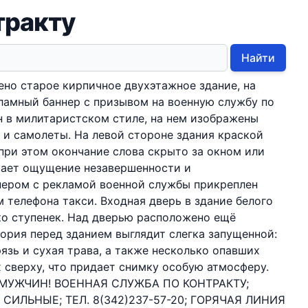
тракту
Найти
но старое кирпичное двухэтажное здание, на
ламный баннер с призывом на военную службу по
н в милитаристском стиле, на нем изображены
 и самолеты. На левой стороне здания краской
 при этом окончание слова скрыто за окном или
икает ощущение незавершенности и
нером с рекламой военной службы прикреплен
 телефона такси. Входная дверь в здание белого
ько ступенек. Над дверью расположено ещё
тория перед зданием выглядит слегка запущенной:
язь и сухая трава, а также несколько опавших
 сверху, что придает снимку особую атмосферу.
МУЖЧИН! ВОЕННАЯ СЛУЖБА ПО КОНТРАКТУ;
СИЛЬНЫЕ; ТЕЛ. 8(342)237-57-20; ГОРЯЧАЯ ЛИНИЯ