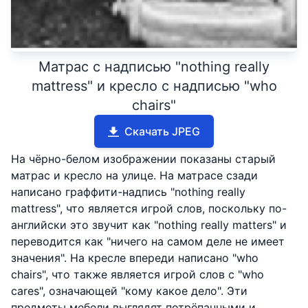
Матрас с надписью "nothing really
mattress" и кресло с надписью "who
chairs"
Скачать JPEG
На чёрно-белом изображении показаны старый
матрас и кресло на улице. На матрасе сзади
написано граффити-надпись "nothing really
mattress", что является игрой слов, поскольку по-
английски это звучит как "nothing really matters" и
переводится как "ничего на самом деле не имеет
значения". На кресле впереди написано "who
chairs", что также является игрой слов с "who
cares", означающей "кому какое дело". Эти
предметы мебели выглядят потрёпанными и