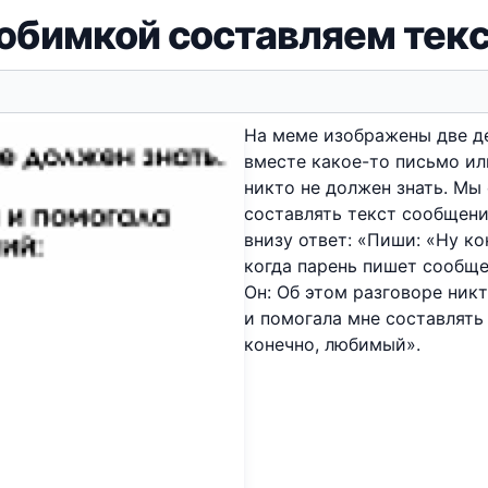
юбимкой составляем тек
На меме изображены две д
вместе какое-то письмо или
никто не должен знать. Мы
составлять текст сообщений
внизу ответ: «Пиши: «Ну к
когда парень пишет сообщ
Он: Об этом разговоре ник
и помогала мне составлять
конечно, любимый».