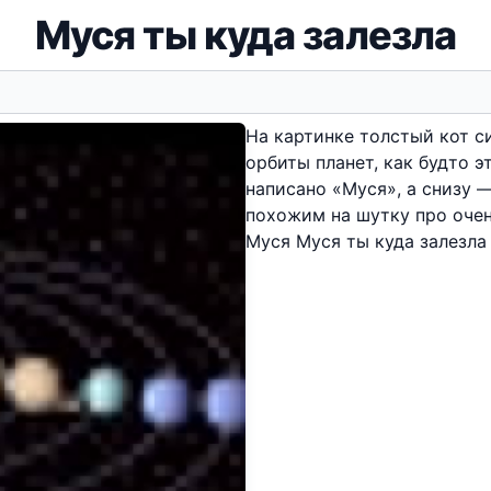
Муся ты куда залезла
На картинке толстый кот с
орбиты планет, как будто э
написано «Муся», а снизу 
похожим на шутку про очен
Муся Муся ты куда залезла