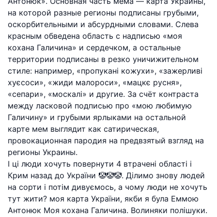
Антонюк». Основная часть мема — карта Украины,
на которой разные регионы подписаны грубыми,
оскорбительными и абсурдными словами. Слева
красным обведена область с надписью «моя
кохана Галичина» и сердечком, а остальные
территории подписаны в резко уничижительном
стиле: например, «пропукані кожухи», «зажерливі
хуєсоси», «жиди малороси», «мацкє русня»,
«сепари», «москалі» и другие. За счёт контраста
между ласковой подписью про «мою любимую
Галичину» и грубыми ярлыками на остальной
карте мем выглядит как сатирическая,
провокационная пародия на предвзятый взгляд на
регионы Украины.
І ці люди хочуть повернути 4 втрачені області і
Крим назад до України 🤡🤡🤡. Ділимо знову людей
на сорти і потім дивуємось, а чому люди не хочуть
тут жити? моя карта України, якби я була Еммою
Антонюк Моя кохана Галичина. Волиняки полішуки.