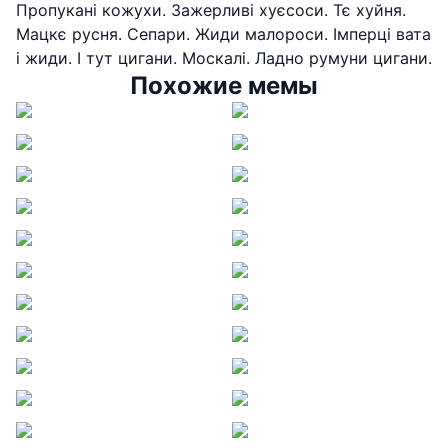
Пропукані кожухи. Зажерливі хуєсоси. Тє хуйня.
Мацкє русня. Сепари. Жиди малороси. Імперці вата
і жиди. І тут цигани. Москалі. Ладно румуни цигани.
Похожие мемы