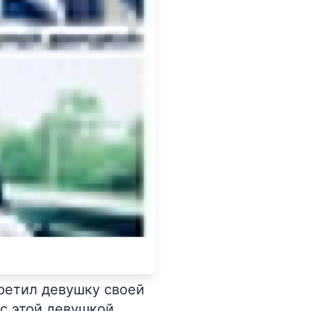
ретил девушку своей
 с этой девушкой