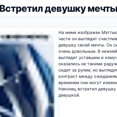
Встретил девушку мечт
На меме изображен Мэттью 
части он выглядит счастли
девушку своей мечты. Он с
очень довольным. В нижне
выглядит уставшим и измуч
оказались не такими радуж
сидит за рулем, но выгляд
контраст между ожиданиями
временем они могут измени
Наконец встретил девушку 
девушкой.