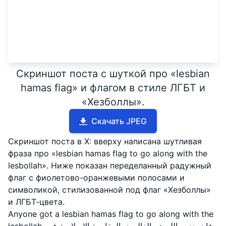
Скриншот поста с шуткой про «lesbian
hamas flag» и флагом в стиле ЛГБТ и
«Хезболлы».
Скачать JPEG
Скриншот поста в X: вверху написана шутливая
фраза про «lesbian hamas flag to go along with the
lesbollah». Ниже показан переделанный радужный
флаг с фиолетово-оранжевыми полосами и
символикой, стилизованной под флаг «Хезболлы»
и ЛГБТ-цвета.
Anyone got a lesbian hamas flag to go along with the
lesbollah. فإن حزب الله هم الغالبون. المقاومة الاسلامية في