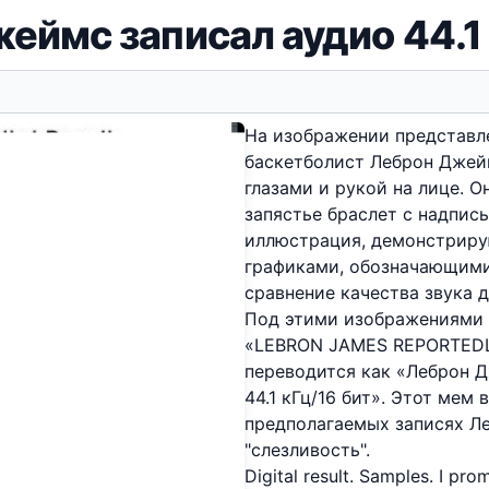
еймс записал аудио 44.1 
На изображении представле
баскетболист Леброн Джей
глазами и рукой на лице. О
запястье браслет с надпись
иллюстрация, демонстрирую
графиками, обозначающими 
сравнение качества звука 
Под этими изображениями 
«LEBRON JAMES REPORTEDLY 
переводится как «Леброн Д
44.1 кГц/16 бит». Этот мем
предполагаемых записях Л
"слезливость".
Digital result. Samples. I 