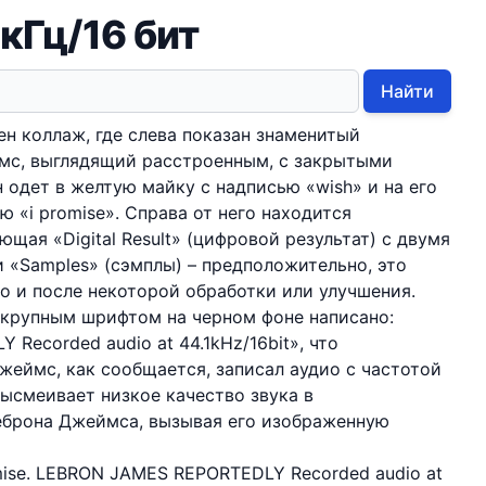
кГц/16 бит
Найти
н коллаж, где слева показан знаменитый
мс, выглядящий расстроенным, с закрытыми
н одет в желтую майку с надписью «wish» и на его
ю «i promise». Справа от него находится
щая «Digital Result» (цифровой результат) с двумя
«Samples» (сэмплы) – предположительно, это
до и после некоторой обработки или улучшения.
крупным шрифтом на черном фоне написано:
Recorded audio at 44.1kHz/16bit», что
жеймс, как сообщается, записал аудио с частотой
 высмеивает низкое качество звука в
еброна Джеймса, вызывая его изображенную
promise. LEBRON JAMES REPORTEDLY Recorded audio at